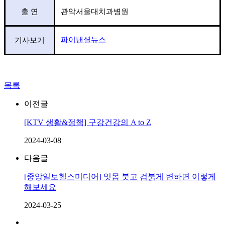
출 연
관악서울대치과병원
파이낸셜뉴스
기사보기
목록
이전글
[KTV 생활&정책] 구강건강의 A to Z
2024-03-08
다음글
[중앙일보헬스미디어] 잇몸 붓고 검붉게 변하면 이렇게
해보세요
2024-03-25