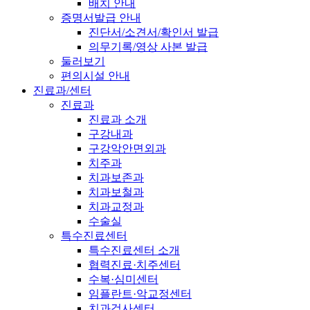
배치 안내
증명서발급 안내
진단서/소견서/확인서 발급
의무기록/영상 사본 발급
둘러보기
편의시설 안내
진료과/센터
진료과
진료과 소개
구강내과
구강악안면외과
치주과
치과보존과
치과보철과
치과교정과
수술실
특수진료센터
특수진료센터 소개
협력진료·치주센터
수복·심미센터
임플란트·악교정센터
치과검사센터