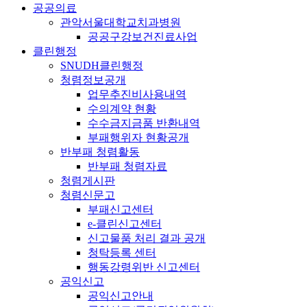
공공의료
관악서울대학교치과병원
공공구강보건진료사업
클린행정
SNUDH클린행정
청렴정보공개
업무추진비사용내역
수의계약 현황
수수금지금품 반환내역
부패행위자 현황공개
반부패 청렴활동
반부패 청렴자료
청렴게시판
청렴신문고
부패신고센터
e-클린신고센터
신고물품 처리 결과 공개
청탁등록 센터
행동강령위반 신고센터
공익신고
공익신고안내