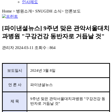
인사제도
Home
>
병원소개
>
SNUGDH 소식
>
언론보도
[파이낸셜뉴스] 9주년 맞은 관악서울대치
과병원 "구강건강 동반자로 거듭날 것"
관리자
2024-03-11
조회수 : 864
보도일시
2024
년
3
월
8
일
언 론 사
파이낸셜뉴스
9
주년 맞은 관악서울대치과병원
"
구강건강 동
제 목
반자로 거듭날 것
"