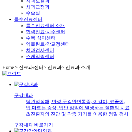
치과보철과
치과교정과
수술실
특수진료센터
특수진료센터 소개
협력진료·치주센터
수복·심미센터
임플란트·악교정센터
치과검사센터
스케일링센터
Home
>
진료과/센터
>
진료과
>
진료과 소개
구강내과
턱관절장애, 만성 구강안면통증, 이갈이, 코골이,
입 마르는 증상, 입안 점막에 발생하는 질환의 치료
초진환자의 진단 및 각종 기기를 이용한 정밀 검사
구강내과 바로가기