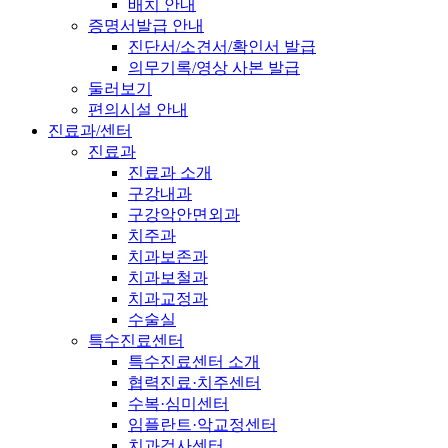
배치 안내
증명서발급 안내
진단서/소견서/확인서 발급
의무기록/영상 사본 발급
둘러보기
편의시설 안내
진료과/센터
진료과
진료과 소개
구강내과
구강악안면외과
치주과
치과보존과
치과보철과
치과교정과
수술실
특수진료센터
특수진료센터 소개
협력진료·치주센터
수복·심미센터
임플란트·악교정센터
치과검사센터