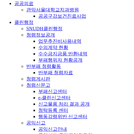
공공의료
관악서울대학교치과병원
공공구강보건진료사업
클린행정
SNUDH클린행정
청렴정보공개
업무추진비사용내역
수의계약 현황
수수금지금품 반환내역
부패행위자 현황공개
반부패 청렴활동
반부패 청렴자료
청렴게시판
청렴신문고
부패신고센터
e-클린신고센터
신고물품 처리 결과 공개
청탁등록 센터
행동강령위반 신고센터
공익신고
공익신고안내