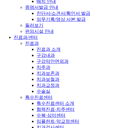
배치 안내
증명서발급 안내
진단서/소견서/확인서 발급
의무기록/영상 사본 발급
둘러보기
편의시설 안내
진료과/센터
진료과
진료과 소개
구강내과
구강악안면외과
치주과
치과보존과
치과보철과
치과교정과
수술실
특수진료센터
특수진료센터 소개
협력진료·치주센터
수복·심미센터
임플란트·악교정센터
치과검사센터