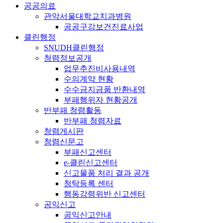
공공의료
관악서울대학교치과병원
공공구강보건진료사업
클린행정
SNUDH클린행정
청렴정보공개
업무추진비사용내역
수의계약 현황
수수금지금품 반환내역
부패행위자 현황공개
반부패 청렴활동
반부패 청렴자료
청렴게시판
청렴신문고
부패신고센터
e-클린신고센터
신고물품 처리 결과 공개
청탁등록 센터
행동강령위반 신고센터
공익신고
공익신고안내