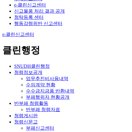
e-클린신고센터
신고물품 처리 결과 공개
청탁등록 센터
행동강령위반 신고센터
e-클린신고센터
클린행정
SNUDH클린행정
청렴정보공개
업무추진비사용내역
수의계약 현황
수수금지금품 반환내역
부패행위자 현황공개
반부패 청렴활동
반부패 청렴자료
청렴게시판
청렴신문고
부패신고센터