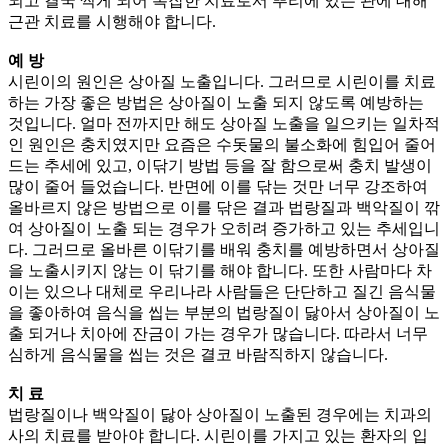
되고 결국 썩게 되어 복잡한 치료로서 뿌리에 있는 관에 대해
근관 치료를 시행해야 합니다.
예 방
시린이의 원인은 상아질 노출입니다. 그러므로 시린이를 치료
하는 가장 좋은 방법은 상아질이 노출 되지 않도록 예방하는
것입니다. 얼마 전까지만 해도 상아질 노출을 일으키는 일차적
인 원인은 충치였지만 요즘은 수돗물의 불소화에 힘입어 줄어
드는 추세에 있고, 이닦기 방법 등을 잘 함으로써 충치 발생이
많이 줄어 들었습니다. 반면에 이를 닦는 것만 너무 강조하여
올바르지 않은 방법으로 이를 닦은 결과 법랑질과 백악질이 깎
여 상아질이 노출 되는 경우가 오히려 증가하고 있는 추세입니
다. 그러므로 올바른 이닦기를 배워 충치를 예방하면서 상아질
을 노출시키지 않는 이 닦기를 해야 합니다. 또한 사람마다 차
이는 있으나 대체로 우리나라 사람들은 단단하고 질긴 음식물
을 좋아하여 음식을 씹는 부분의 법랑질이 닳아서 상아질이 노
출 되거나 치아에 잔금이 가는 경우가 많습니다. 따라서 너무
심하게 음식물을 씹는 것은 결코 바람직하지 않습니다.
치 료
법랑질이나 백악질이 닳아 상아질이 노출된 경우에는 치과의
사의 치료를 받아야 합니다. 시린이를 가지고 있는 환자의 입