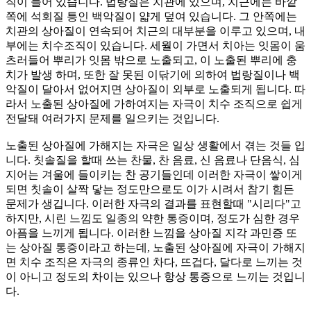
직이 들어 있습니다. 법랑질은 치관에 있으며, 치근에는 바깥
쪽에 석회질 틍인 백악질이 얇게 덮여 있습니다. 그 안쪽에는
치관의 상아질이 연속되어 치근의 대부분을 이루고 있으며, 내
부에는 치수조직이 있습니다. 세월이 가면서 치아는 잇몸이 움
츠러들어 뿌리가 잇몸 밖으로 노출되고, 이 노출된 뿌리에 충
치가 발생 하며, 또한 잘 못된 이닦기에 의하여 법랑질이나 백
악질이 달아서 없어지면 상아질이 외부로 노출되게 됩니다. 따
라서 노출된 상아질에 가하여지는 자극이 치수 조직으로 쉽게
전달돼 여러가지 문제를 일으키는 것입니다.
노출된 상아질에 가해지는 자극은 일상 생활에서 겪는 것들 입
니다. 칫솔질을 할때 쓰는 찬물, 찬 음료, 신 음료나 단음식, 심
지어는 겨울에 들이키는 찬 공기들인데 이러한 자극이 쌓이게
되면 칫솔이 살짝 닿는 정도만으로도 이가 시려서 참기 힘든
문제가 생깁니다. 이러한 자극의 결과를 표현할때 "시리다"고
하지만, 시린 느낌도 일종의 약한 통증이며, 정도가 심한 경우
아픔을 느끼게 됩니다. 이러한 느낌을 상아질 지각 과민증 또
는 상아질 통증이라고 하는데, 노출된 상아질에 자극이 가해지
면 치수 조직은 자극의 종류인 차다, 뜨겁다, 달다로 느끼는 것
이 아니고 정도의 차이는 있으나 항상 통증으로 느끼는 것입니
다.