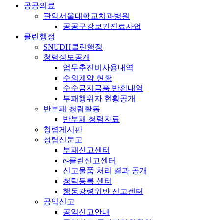
공공의료
관악서울대학교치과병원
공공구강보건진료사업
클린행정
SNUDH클린행정
청렴정보공개
업무추진비사용내역
수의계약 현황
수수금지금품 반환내역
부패행위자 현황공개
반부패 청렴활동
반부패 청렴자료
청렴게시판
청렴신문고
부패신고센터
e-클린신고센터
신고물품 처리 결과 공개
청탁등록 센터
행동강령위반 신고센터
공익신고
공익신고안내