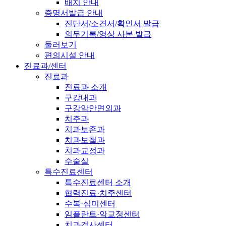
배치 안내
증명서발급 안내
진단서/소견서/확인서 발급
의무기록/영상 사본 발급
둘러보기
편의시설 안내
진료과/센터
진료과
진료과 소개
구강내과
구강악안면외과
치주과
치과보존과
치과보철과
치과교정과
수술실
특수진료센터
특수진료센터 소개
협력진료·치주센터
수복·심미센터
임플란트·악교정센터
치과검사센터